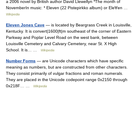
a 2006 novel by British author David Llewellyn *The month of
NovemberIn music: * Eleven (22 Pistepirkko album) or Ele∀en …
Wikipedia
Eleven Jones Cave
— is located by Beargrass Creek in Louisville,
Kentucky. It is convert|1600|ft|m southeast of the corner of Eastern
Parkway and Poplar Level Road on the west bank, between
Louisville Cemetery and Calvary Cemetery, near St. X High
School. It is… …
Wikipedia
Number Forms
— are Unicode characters which have specific
meaning as numbers, but are constructed from other characters.
They consist primarily of vulgar fractions and roman numerals.
They are placed in the Unicode codepoint range 0x2150 through
0x218F… …
Wikipedia