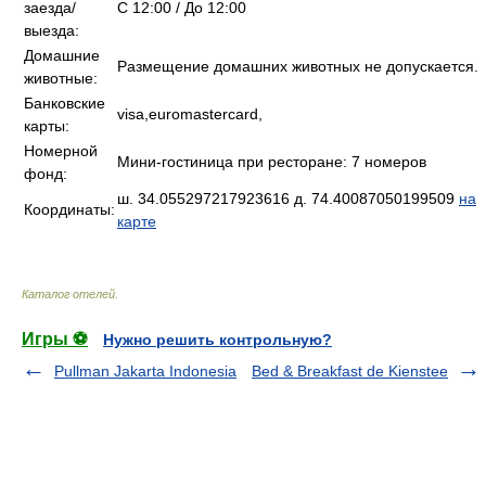
заезда/
C 12:00 / До 12:00
выезда:
Домашние
Размещение домашних животных не допускается.
животные:
Банковские
visa,euromastercard,
карты:
Номерной
Мини-гостиница при ресторане: 7 номеров
фонд:
ш. 34.055297217923616 д. 74.40087050199509
на
Координаты:
карте
Каталог отелей
.
Игры ⚽
Нужно решить контрольную?
Pullman Jakarta Indonesia
Bed & Breakfast de Kienstee