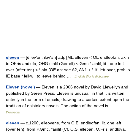
eleven
— [ē lev′ən, ilev′ən] adj. [ME elleven < OE endleofan, akin
to OFris andlofa, OHG einlif (Ger elf) < Gmc * ainlif, lit., one left
over (after ten) < * ain (OE an: see A2, AN1 + * lif, left over, prob. <
IE base * leikw , to leave behind …
English World dictionary
Eleven (novel)
— Eleven is a 2006 novel by David Llewellyn and
published by Seren Press. Eleven is unusual, in that it is written
entirely in the form of emails, drawing to a certain extent upon the
tradition of epistolary novels. The action of the novel is… …
Wikipedia
eleven
— c.1200, elleovene, from O.E. endleofan, lit. one left
(over ten), from P.Gmc. *ainlif (Cf. O.S. elleban, O.Fris. andlova,