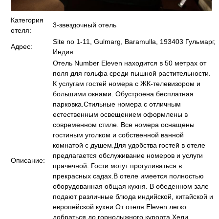
Категория
3-звездочный отель
отеля:
Site no 1-11, Gulmarg, Baramulla, 193403 Гульмарг,
Адрес:
Индия
Отель Number Eleven находится в 50 метрах от
поля для гольфа среди пышной растительности.
К услугам гостей номера с ЖК-телевизором и
большими окнами. Обустроена бесплатная
парковка.Стильные номера с отличным
естественным освещением оформлены в
современном стиле. Все номера оснащены
гостиным уголком и собственной ванной
комнатой с душем.Для удобства гостей в отеле
предлагается обслуживание номеров и услуги
Описание:
прачечной. Гости могут прогуливаться в
прекрасных садах.В отеле имеется полностью
оборудованная общая кухня. В обеденном зале
подают различные блюда индийской, китайской и
европейской кухни.От отеля Eleven легко
добраться до горнолыжного курорта Хели,