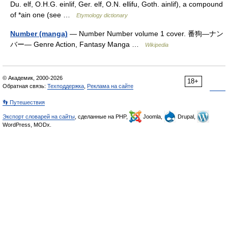
Du. elf, O.H.G. einlif, Ger. elf, O.N. ellifu, Goth. ainlif), a compound
of *ain one (see …
Etymology dictionary
Number (manga)
— Number Number volume 1 cover. 番狗―ナン
バー― Genre Action, Fantasy Manga …
Wikipedia
© Академик, 2000-2026
18+
Обратная связь:
Техподдержка
,
Реклама на сайте
👣 Путешествия
Экспорт словарей на сайты
, сделанные на PHP,
Joomla,
Drupal,
WordPress, MODx.